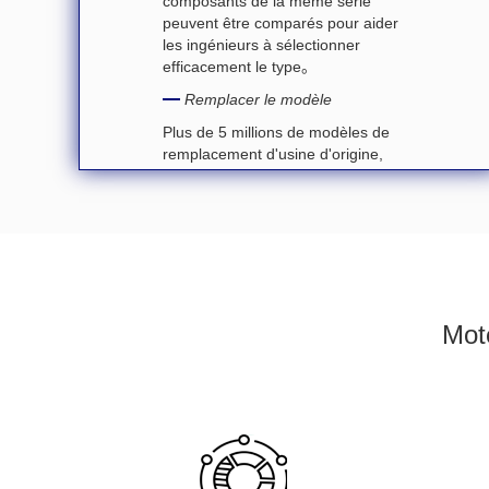
composants de la même série
peuvent être comparés pour aider
les ingénieurs à sélectionner
efficacement le type。
Remplacer le modèle
Plus de 5 millions de modèles de
remplacement d'usine d'origine,
trouver rapidement des dispositifs
de remplacement, résoudre les
problèmes de dispositif difficile à
trouver, arrêt de la production”。
Mot