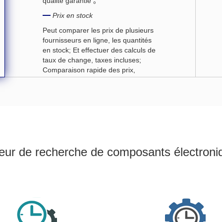
qualité garantie 。
Prix en stock
Peut comparer les prix de plusieurs
fournisseurs en ligne, les quantités
en stock; Et effectuer des calculs de
taux de change, taxes incluses;
Comparaison rapide des prix,
transparence des prix。
Informations sur l'usine d'origine
État de production des
composants，LeadTime、RoHs、
PbFreeEtc. les données proviennent
de l'usine d'origine, réduisant les
eur de recherche de composants électroni
coûts de R & D。