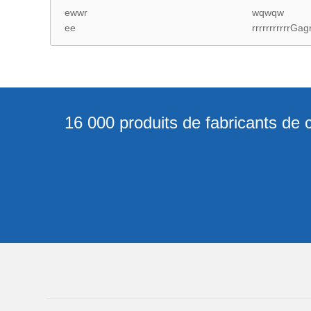
ewwr
wqwqw
ee
rrrrrrrrrrrGag
16 000 produits de fabricants de