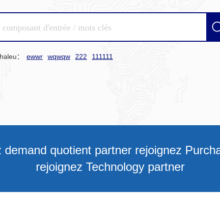
chaleu：
ewwr
wqwqw
222
111111
z demand quotient partner rejoignez Purcha
rejoignez Technology partner